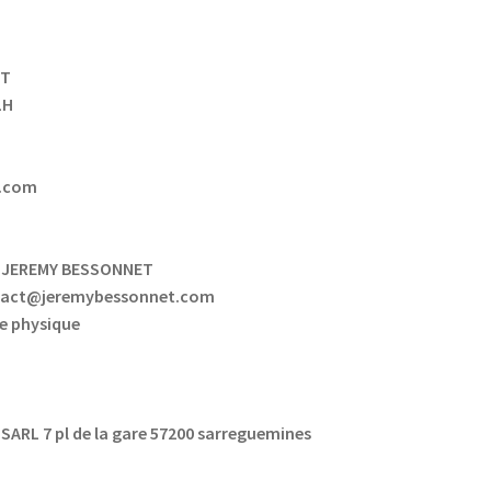
ET
LH
.com
 JEREMY BESSONNET
tact@jeremybessonnet.com
e physique
SARL 7 pl de la gare 57200 sarreguemines