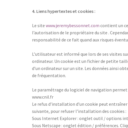
4. Liens hypertextes et cookies :
Le site
www.jeremybessonnet.com
contient un ce
l’autorisation de le propriétaire du site . Cependan
responsabilité de ce fait quand aux risques éventue
L’utilisateur est informé que lors de ses visites su
ordinateur. Un cookie est un fichier de petite tail
d’un ordinateur sur un site. Les données ainsi obt
de fréquentation.
Le paramétrage du logiciel de navigation permet d
www.cnil.fr
Le refus d’installation d’un cookie peut entraîner
suivante, pour refuser l’installation des cookies :
Sous Internet Explorer : onglet outil / options int
Sous Netscape : onglet édition / préférences. Cliq